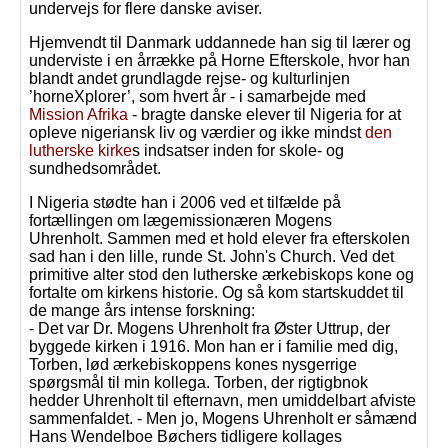
undervejs for flere danske aviser.
Hjemvendt til Danmark uddannede han sig til lærer og
underviste i en årrække på Horne Efterskole, hvor han
blandt andet grundlagde rejse- og kulturlinjen
’horneXplorer’, som hvert år - i samarbejde med
Mission Afrika
- bragte danske elever til Nigeria for at
opleve nigeriansk liv og værdier og ikke mindst
den
lutherske kirke
s indsatser inden for skole- og
sundhedsområdet.
I Nigeria stødte han i 2006 ved et tilfælde på
fortællingen om lægemissionæren Mogens
Uhrenholt. Sammen med et hold elever fra efterskolen
sad han i den lille, runde St. John's Church. Ved det
primitive alter stod den lutherske ærkebiskops kone og
fortalte om kirkens historie. Og så kom startskuddet til
de mange års intense forskning:
- Det var Dr. Mogens Uhrenholt fra Øster Uttrup, der
byggede kirken i 1916. Mon han er i familie med dig,
Torben, lød ærkebiskoppens kones nysgerrige
spørgsmål til min kollega. Torben, der rigtigbnok
hedder Uhrenholt til efternavn, men umiddelbart afviste
sammenfaldet. - Men jo, Mogens Uhrenholt er såmænd
Hans Wendelboe Bøchers tidligere kollages