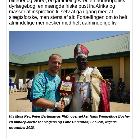
billeder og video, et gammelt gevær, en homøopatisk
dyrlægebog, en mængde friske pust fra Afrika og
masser af inspiration til selv at gå i gang med at
slægtsforske, men størst af alt: Fortællingen om to helt
almindelige mennesker med helt ualmindelige liv.
His Most Rev. Peter Bartimawus PhD. overrækker Hans Wendelboe Bøcher
en mindeplakette for Mogens og Eline Uhrenholt, Shellem, Nigeria,
november 2018.