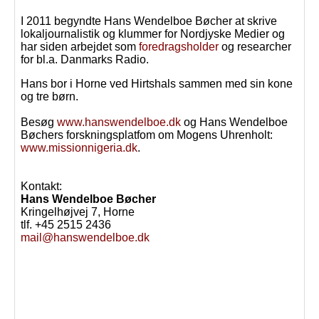
I 2011 begyndte Hans Wendelboe Bøcher at skrive
lokaljournalistik og klummer for Nordjyske Medier og
har siden arbejdet som
foredragsholder
og researcher
for bl.a. Danmarks Radio.
Hans bor i Horne ved Hirtshals sammen med sin kone
og tre børn.
Besøg
www.hanswendelboe.dk
og Hans Wendelboe
Bøchers forskningsplatfom om Mogens Uhrenholt:
www.missionnigeria.dk
.
Kontakt:
Hans Wendelboe Bøcher
Kringelhøjvej 7, Horne
tlf. +45 2515 2436
mail@hanswendelboe.dk